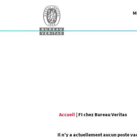
M
(pag
Accueil
|
FI chez Bureau Veritas
actu
Il n’y a actuellement aucun poste v