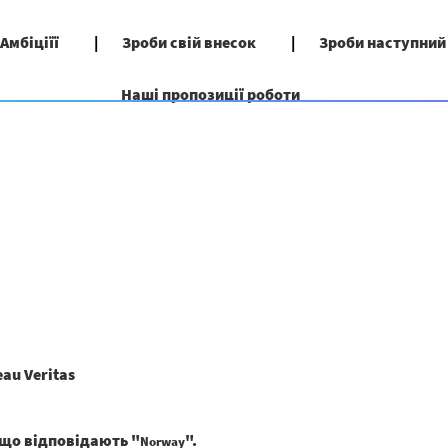
 Амбіціїї
Зроби свій внесок
Зроби наступний
Наші пропозиції роботи
(поточна
au Veritas
сторінка)
, що відповідають "
".
Norway