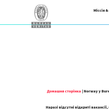
Міссія &
Домашня сторінка
|
Norway у Bure
Наразі відсутні відкриті вакансії