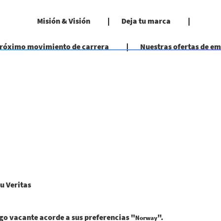
Misión & Visión
Deja tu marca
próximo movimiento de carrera
Nuestras ofertas de e
(página
u Veritas
actual)
o vacante acorde a sus preferencias "
".
Norway