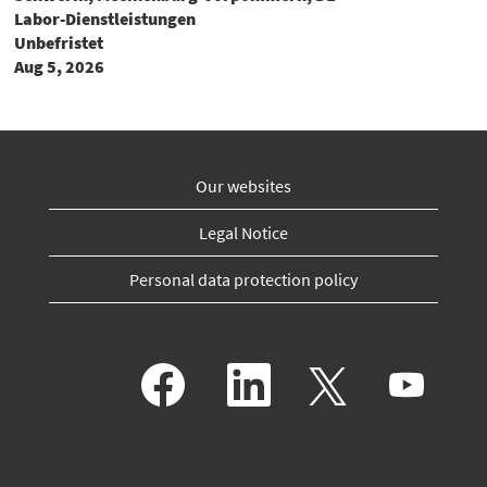
Labor-Dienstleistungen
Unbefristet
Aug 5, 2026
Our websites
Legal Notice
Personal data protection policy
O
O
O
O
p
p
p
p
e
e
e
e
n
n
n
n
s
s
s
s
i
i
i
i
n
n
n
n