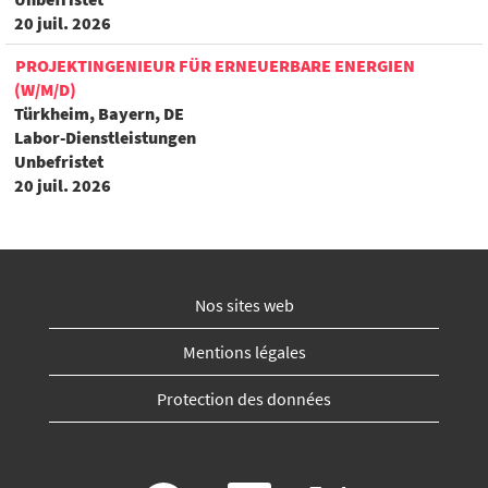
20 juil. 2026
PROJEKTINGENIEUR FÜR ERNEUERBARE ENERGIEN
(W/M/D)
Türkheim, Bayern, DE
Labor-Dienstleistungen
Unbefristet
20 juil. 2026
Nos sites web
Mentions légales
Protection des données
S
S
S