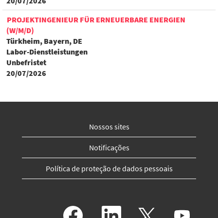
20/07/2026
PROJEKTINGENIEUR FÜR ERNEUERBARE ENERGIEN
(W/M/D)
Türkheim, Bayern, DE
Labor-Dienstleistungen
Unbefristet
20/07/2026
Nossos sites
Notificações
Política de proteção de dados pessoais
A
A
A
A
b
b
b