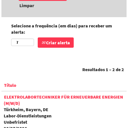
Limpar
Selecione a frequência (em dias) para receber um
alerta:
Criar alerta
Resultados
1 – 2
de
2
Título
ELEKTROLABORTECHNIKER FÜR ERNEUERBARE ENERGIEN
(M/W/D)
Türkheim, Bayern, DE
Labor-Dienstleistungen
Unbefristet