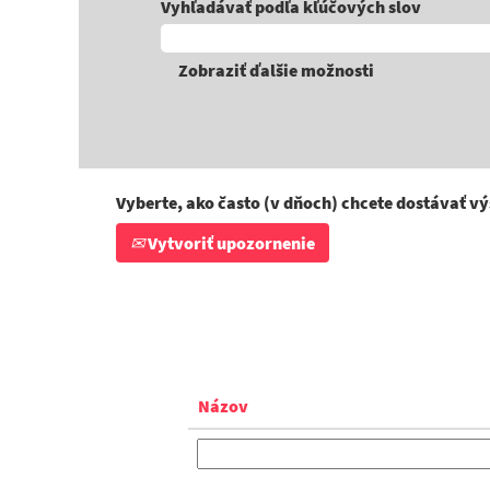
Vyhľadávať podľa kľúčových slov
Zobraziť ďalšie možnosti
Vyberte, ako často (v dňoch) chcete dostávať v
Vytvoriť upozornenie
Názov