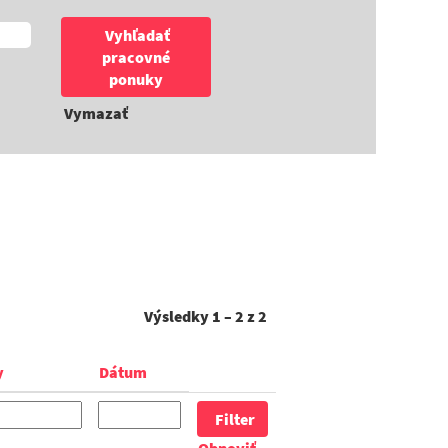
Vymazať
Výsledky
1 – 2
z
2
y
Dátum