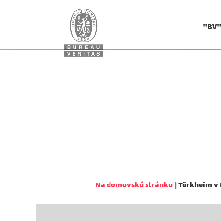
"BV"
Na domovskú stránku
|
Türkheim v 