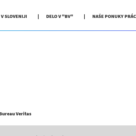
 V SLOVENIJI
DELO V "BV"
NAŠE PONUKY PRÁC
(aktuálna
Bureau Veritas
stránka)