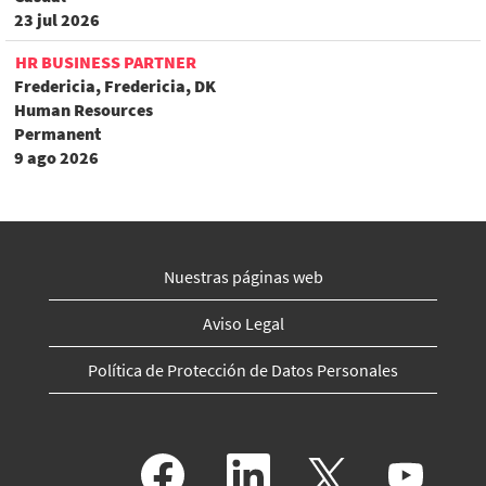
23 jul 2026
HR BUSINESS PARTNER
Fredericia, Fredericia, DK
Human Resources
Permanent
9 ago 2026
Nuestras páginas web
Aviso Legal
Política de Protección de Datos Personales
S
S
S
S
e
e
e
e