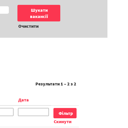
Очистити
Результати
1 – 2
з
2
Дата
Скинути