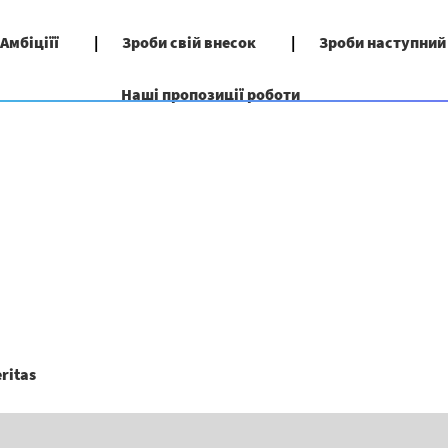
 Амбіціїї
Зроби свій внесок
Зроби наступний
Наші пропозиції роботи
(поточна
ritas
сторінка)