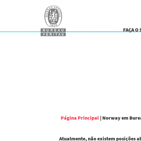
FAÇA O
Página Principal
|
Norway em Burea
Atualmente, não existem posições a