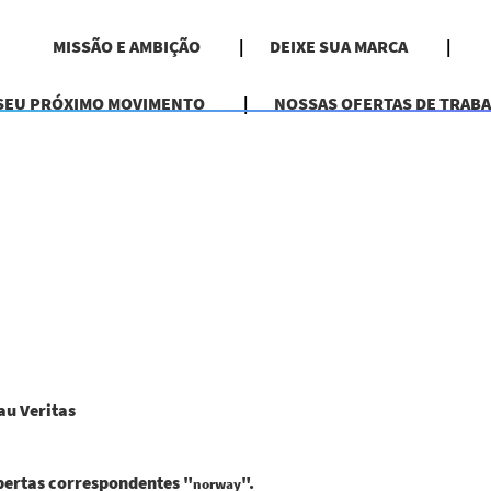
MISSÃO E AMBIÇÃO
DEIXE SUA MARCA
 SEU PRÓXIMO MOVIMENTO
NOSSAS OFERTAS DE TRAB
(página
u Veritas
atual)
bertas correspondentes "
".
norway