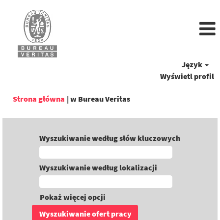
Język
Wyświetl profil
(bieżąca
Strona główna
|
w Bureau Veritas
strona)
Wyszukiwanie według słów kluczowych
Wyszukiwanie według lokalizacji
Pokaż więcej opcji