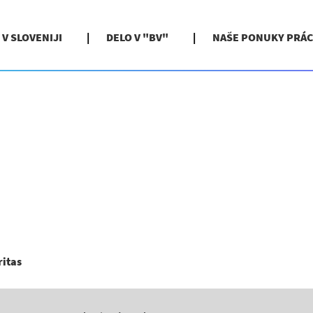
 V SLOVENIJI
DELO V "BV"
NAŠE PONUKY PRÁC
(aktuálna
ritas
stránka)