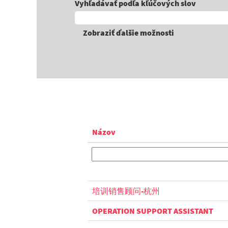
Vyhľadávať podľa kľúčových slov
Zobraziť ďalšie možnosti
Názov
培训销售顾问-杭州
OPERATION SUPPORT ASSISTANT