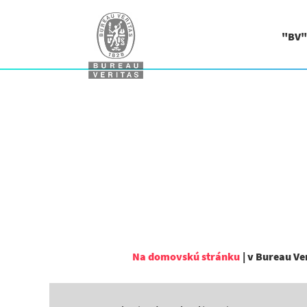
"BV"
Na domovskú stránku
|
v Bureau Ve