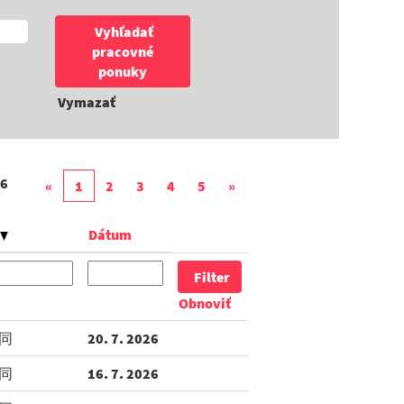
Vymazať
6
«
1
2
3
4
5
»
Dátum
Obnoviť
同
20. 7. 2026
同
16. 7. 2026