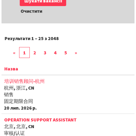
Очистити
Результати
1 – 25
з
2048
«
1
2
3
4
5
»
Назва
培训销售顾问-杭州
杭州, 浙江, CN
销售
固定期限合同
20 лип. 2026 р.
OPERATION SUPPORT ASSISTANT
北京, 北京, CN
审核/认证