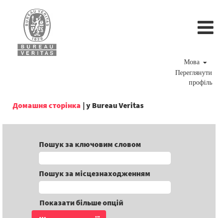
Мова
Переглянути
профіль
(поточна
Домашня сторінка
|
у Bureau Veritas
сторінка)
Пошук за ключовим словом
Пошук за місцезнаходженням
Показати більше опцій