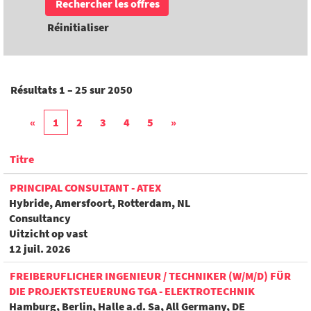
Réinitialiser
Résultats
1 – 25
sur
2050
«
1
2
3
4
5
»
Titre
PRINCIPAL CONSULTANT - ATEX
Hybride, Amersfoort, Rotterdam, NL
Consultancy
Uitzicht op vast
12 juil. 2026
FREIBERUFLICHER INGENIEUR / TECHNIKER (W/M/D) FÜR
DIE PROJEKTSTEUERUNG TGA - ELEKTROTECHNIK
Hamburg, Berlin, Halle a.d. Sa, All Germany, DE