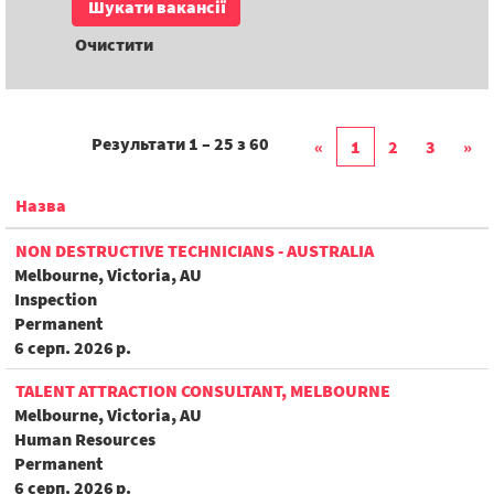
Очистити
Результати
1 – 25
з
60
«
1
2
3
»
Назва
NON DESTRUCTIVE TECHNICIANS - AUSTRALIA
Melbourne, Victoria, AU
Inspection
Permanent
6 серп. 2026 р.
TALENT ATTRACTION CONSULTANT, MELBOURNE
Melbourne, Victoria, AU
Human Resources
Permanent
6 серп. 2026 р.