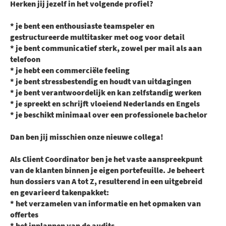
Herken jij jezelf in het volgende profiel?
* je bent een enthousiaste teamspeler en
gestructureerde multitasker met oog voor detail
* je bent communicatief sterk, zowel per mail als aan
telefoon
* je hebt een commerciële feeling
* je bent stressbestendig en houdt van uitdagingen
* je bent verantwoordelijk en kan zelfstandig werken
* je spreekt en schrijft vloeiend Nederlands en Engels
* je beschikt minimaal over een professionele bachelor
Dan ben jij misschien onze nieuwe collega!
Als Client Coordinator ben je het vaste aanspreekpunt
van de klanten binnen je eigen portefeuille. Je beheert
hun dossiers van A tot Z, resulterend in een uitgebreid
en gevarieerd takenpakket:
* het verzamelen van informatie en het opmaken van
offertes
* het inplannen van de audits