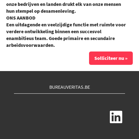
onze bedrijven en landen drukt elk van onze mensen
hun stempel op desamenleving.
ONS AANBOD
Een uitdagende en veelzijdige functie met ruimte voor
verdere ontwikkeling binnen een succesvol
enambitieus team. Goede primaire en secundaire
arbeidsvoorwaarden.
Solliciteer nu »
BUREAUVERITAS.BE
O
p
e
n
t
i