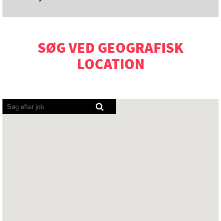
SØG VED GEOGRAFISK
LOCATION
Skærmlæsere
kan
ikke
læse
følgende
søgbare
oversigt.