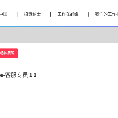
按地点搜索
中国
招贤纳士
工作在必维
我们的工作
创建提醒
tive-客服专员 1 1