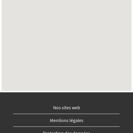
avec
possibilité
de
recherche
suivante.
Nos sites web
Mentions légales