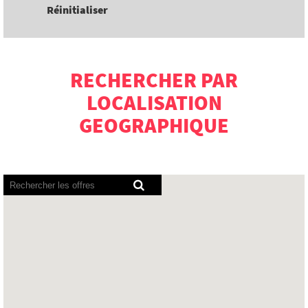
Réinitialiser
RECHERCHER PAR
LOCALISATION
GEOGRAPHIQUE
Les
lecteurs
d’écran
ne
peuvent
pas
lire
la
carte