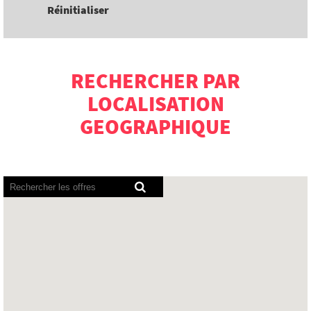
Réinitialiser
RECHERCHER PAR
LOCALISATION
GEOGRAPHIQUE
Les
lecteurs
d’écran
ne
peuvent
pas
lire
la
carte