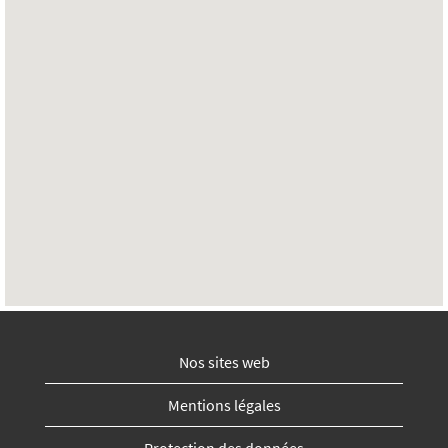
avec
possibilité
de
recherche
suivante.
Nos sites web
Mentions légales