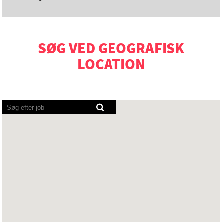
SØG VED GEOGRAFISK
LOCATION
Skærmlæsere
kan
ikke
læse
følgende
søgbare
oversigt.