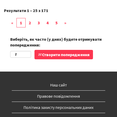
Результати
1 – 25
з
171
«
1
2
3
4
5
»
Виберіть, як часто (у днях) будете отримувати
попередження:
Створити попередження
Наш сайт
Правове повідомлення
Політика захисту персональних даних