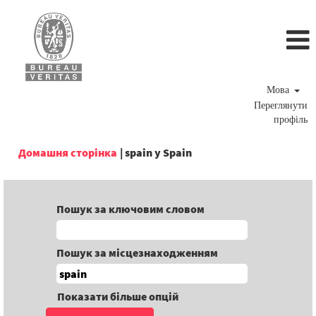
Мова
Переглянути
профіль
(поточна
Домашня сторінка
|
spain у Spain
сторінка)
Пошук за ключовим словом
Пошук за місцезнаходженням
Показати більше опцій