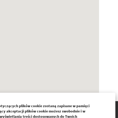
otyczących plików cookie zostaną zapisane w pamięci
O
O
O
ący akceptacji plików cookie możesz swobodnie i w
t
t
t
w
w
wyświetlania treści dostosowanych do Twoich
w