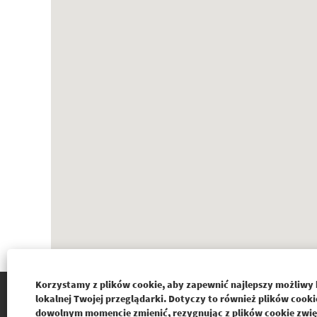
obsługuje
czytników
ekranu.
Korzystamy z plików cookie, aby zapewnić najlepszy możliwy 
BUREAUVERITAS.PL
lokalnej Twojej przeglądarki. Dotyczy to również plików coo
dowolnym momencie zmienić, rezygnując z plików cookie zwię