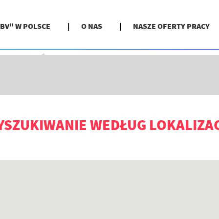
BV" W POLSCE
O NAS
NASZE OFERTY PRACY
Wyszukiwanie według lokalizacji
YSZUKIWANIE WEDŁUG LOKALIZAC