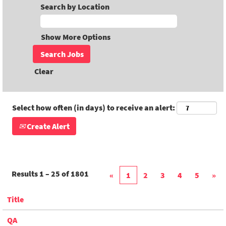
Search by Location
Show More Options
Clear
Select how often (in days) to receive an alert:
Create Alert
Results
1 – 25
of
1801
«
1
2
3
4
5
»
Title
QA