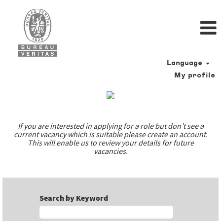
Language
My profile
Our
job
offers
If you are interested in applying for a role but don’t see a
current vacancy which is suitable please create an account.
This will enable us to review your details for future
vacancies.
Search by Keyword