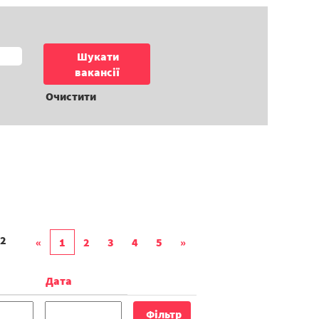
Очистити
2
«
1
2
3
4
5
»
Дата