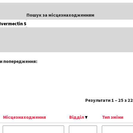
Пошук за місцезнаходженням
ти попередження:
Результати
1 – 25
з
22
Місцезнаходження
Відділ
Тип зміни