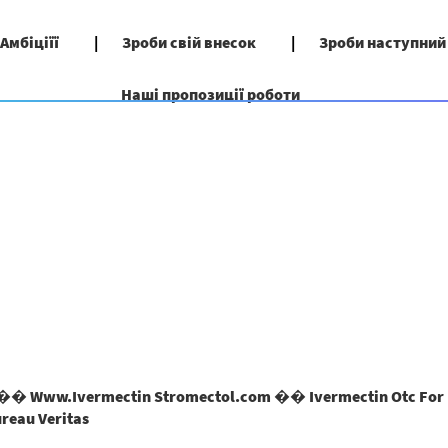
 Амбіціїї
Зроби свій внесок
Зроби наступний
Наші пропозиції роботи
� Www.Ivermectin Stromectol.com �� Ivermectin Otc For 
(поточна
ureau Veritas
сторінка)