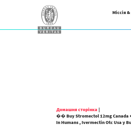
Міссія &
Домашня сторінка
|
�� Buy Stromectol 12mg Canada �
In Humans , Ivermectin Otc Usa у B