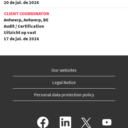
20 de jul. de 2026
CLIENT COORDINATOR
Antwerp, Antwerp, BE
Audit / Certification
Uitzicht op vast
17 de jul. de 2026
Our websites
Legal Notice
Personal data protection policy
A
A
A
A
b
b
b
b
r
r
r