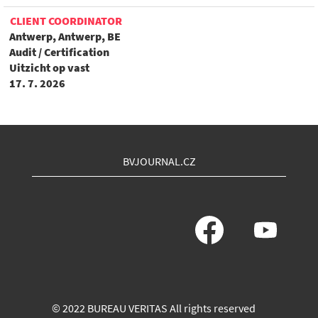
CLIENT COORDINATOR
Antwerp, Antwerp, BE
Audit / Certification
Uitzicht op vast
17. 7. 2026
BVJOURNAL.CZ
O
O
t
t
e
e
v
v
ř
ř
e
e
s
s
e
e
© 2022 BUREAU VERITAS All rights reserved
n
n