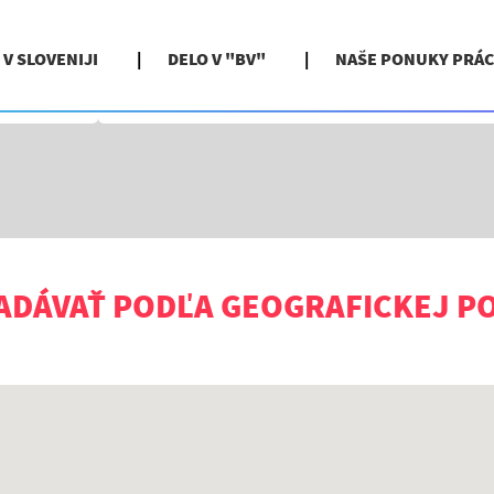
 V SLOVENIJI
DELO V "BV"
NAŠE PONUKY PRÁC
Vyhľadávať podľa miesta
ADÁVAŤ PODĽA GEOGRAFICKEJ P