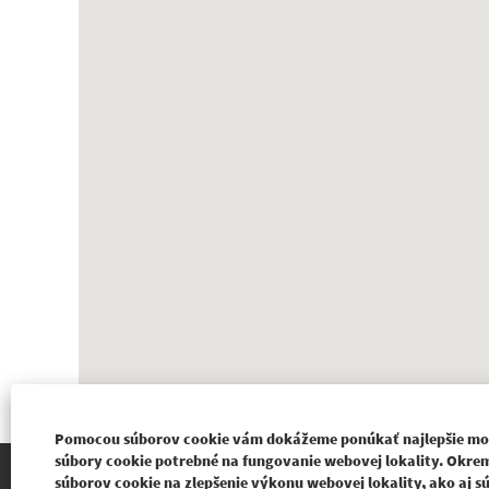
nasledujúcu
prehľadávateľnú
mapu.
Pomocou súborov cookie vám dokážeme ponúkať najlepšie možné
súbory cookie potrebné na fungovanie webovej lokality. Okrem
BUREAUVERITAS.SI
súborov cookie na zlepšenie výkonu webovej lokality, ako aj 