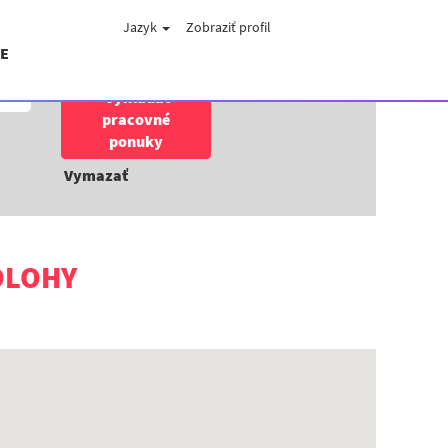
Jazyk
Zobraziť profil
E
Vymazať
OLOHY