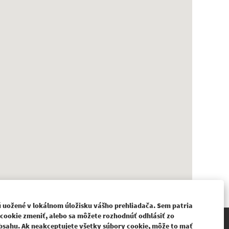
 uožené v lokálnom úložisku vášho prehliadača. Sem patria
cookie zmeniť, alebo sa môžete rozhodnúť odhlásiť zo
O
O
O
O
obsahu. Ak neakceptujete všetky súbory cookie, môže to mať
t
t
t