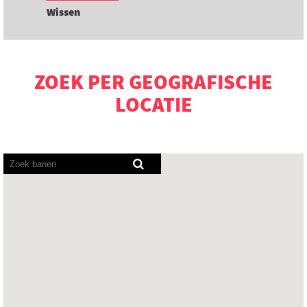
Wissen
ZOEK PER GEOGRAFISCHE
LOCATIE
Screenreaders
kunnen
de
volgende
doorzoekbare
kaart
niet
lezen.