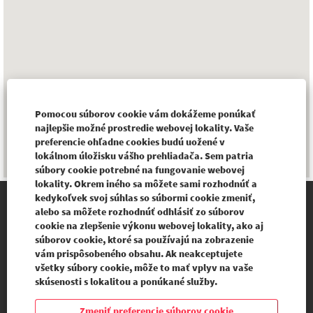
Pomocou súborov cookie vám dokážeme ponúkať
najlepšie možné prostredie webovej lokality. Vaše
preferencie ohľadne cookies budú uožené v
lokálnom úložisku vášho prehliadača. Sem patria
súbory cookie potrebné na fungovanie webovej
lokality. Okrem iného sa môžete sami rozhodnúť a
kedykoľvek svoj súhlas so súbormi cookie zmeniť,
alebo sa môžete rozhodnúť odhlásiť zo súborov
BUREAUVERITAS.SI
cookie na zlepšenie výkonu webovej lokality, ako aj
súborov cookie, ktoré sa používajú na zobrazenie
vám prispôsobeného obsahu. Ak neakceptujete
všetky súbory cookie, môže to mať vplyv na vaše
O
O
O
O
skúsenosti s lokalitou a ponúkané služby.
t
t
t
t
v
v
v
v
o
o
o
Zmeniť preferencie súborov cookie
o