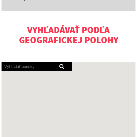
VYHĽADÁVAŤ PODĽA
GEOGRAFICKEJ POLOHY
Programy
pre
čítanie
obrazovky
načítajú
nasledujúcu
prehľadávateľnú
mapu.