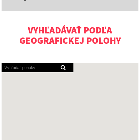
VYHĽADÁVAŤ PODĽA
GEOGRAFICKEJ POLOHY
Programy
pre
čítanie
obrazovky
načítajú
nasledujúcu
prehľadávateľnú
mapu.