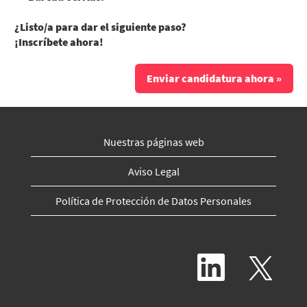
¿Listo/a para dar el siguiente paso?
¡Inscríbete ahora!
Enviar candidatura ahora »
Nuestras páginas web
Aviso Legal
Política de Protección de Datos Personales
S
S
e
e
a
a
b
b
r
r