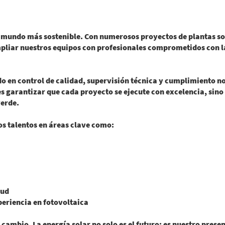
 mundo más sostenible. Con numerosos proyectos de plantas so
liar nuestros equipos con profesionales comprometidos con la 
o en control de calidad, supervisión técnica y cumplimiento n
es garantizar que cada proyecto se ejecute con excelencia, sino
verde.
s talentos en áreas clave como:
lud
periencia en fotovoltaica
 cambio. La energía solar no solo es el futuro: es nuestro pres