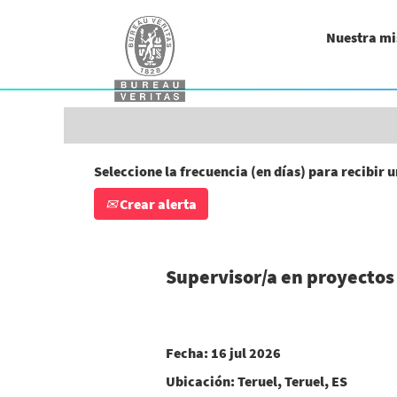
Buscar por palabra clave (ingeniero/a, a
Nuestra mi
Mostrar más opciones
Seleccione la frecuencia (en días) para recibir u
Crear alerta
Supervisor/a en proyectos 
Fecha:
16 jul 2026
Ubicación:
Teruel, Teruel, ES