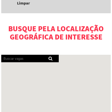
Limpar
BUSQUE PELA LOCALIZAÇÃO
GEOGRÁFICA DE INTERESSE
Os
leitores
de
tela
não
conseguem
ler
o
mapa
pesquisável