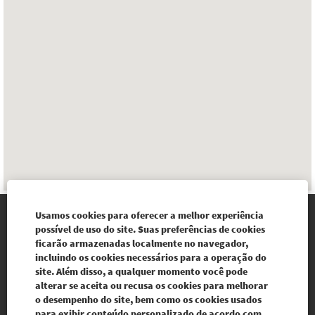
a
seguir.
Usamos cookies para oferecer a melhor experiência
possível de uso do site. Suas preferências de cookies
Our websites
ficarão armazenadas localmente no navegador,
incluindo os cookies necessários para a operação do
Legal Notice
site. Além disso, a qualquer momento você pode
alterar se aceita ou recusa os cookies para melhorar
Personal data protection policy
o desempenho do site, bem como os cookies usados
para exibir conteúdo personalizado de acordo com