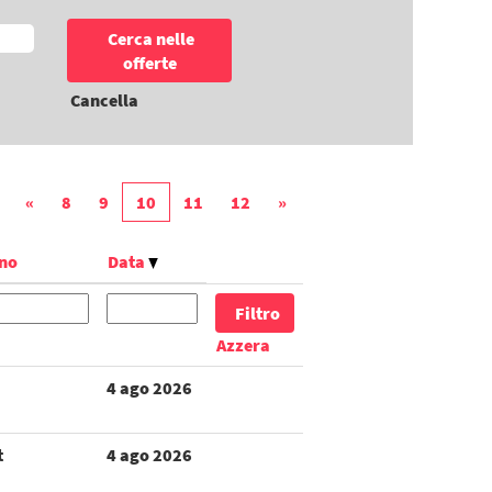
Cancella
«
8
9
10
11
12
»
rno
Data
Azzera
4 ago 2026
t
4 ago 2026