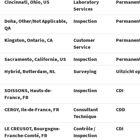
Cincinnati, Ohio, US
Laboratory
Permanen
Services
Doha, Other/Not Applicable,
Inspection
Permanen
QA
Kingston, Ontario, CA
Customer
Permanen
Service
Sacramento, California, US
Inspection
Permanen
Hybrid, Rotterdam, NL
Surveying
Uitzicht o
SOISSONS, Hauts-de-
Inspection
CDI
France, FR
CERGY, Ile-de-France, FR
Consultant
CDD
Technique
LE CREUSOT, Bourgogne-
Contrôle /
CDI
Franche-Comté, FR
Inspection