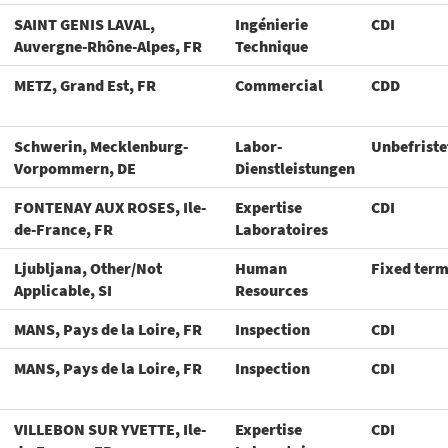
SAINT GENIS LAVAL,
Ingénierie
CDI
Auvergne-Rhône-Alpes, FR
Technique
METZ, Grand Est, FR
Commercial
CDD
Schwerin, Mecklenburg-
Labor-
Unbefriste
Vorpommern, DE
Dienstleistungen
FONTENAY AUX ROSES, Ile-
Expertise
CDI
de-France, FR
Laboratoires
Ljubljana, Other/Not
Human
Fixed ter
Applicable, SI
Resources
MANS, Pays de la Loire, FR
Inspection
CDI
MANS, Pays de la Loire, FR
Inspection
CDI
VILLEBON SUR YVETTE, Ile-
Expertise
CDI