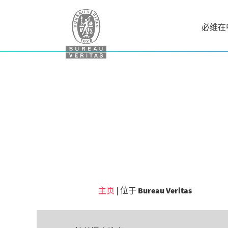
必维在
（当
主页
|
位于 Bureau Veritas
前
页
面）