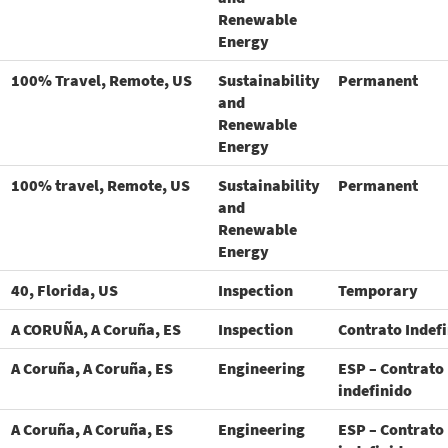
Renewable
Energy
100% Travel, Remote, US
Sustainability
Permanent
and
Renewable
Energy
100% travel, Remote, US
Sustainability
Permanent
and
Renewable
Energy
40, Florida, US
Inspection
Temporary
A CORUÑA, A Coruña, ES
Inspection
Contrato Indef
A Coruña, A Coruña, ES
Engineering
ESP – Contrato
indefinido
A Coruña, A Coruña, ES
Engineering
ESP – Contrato