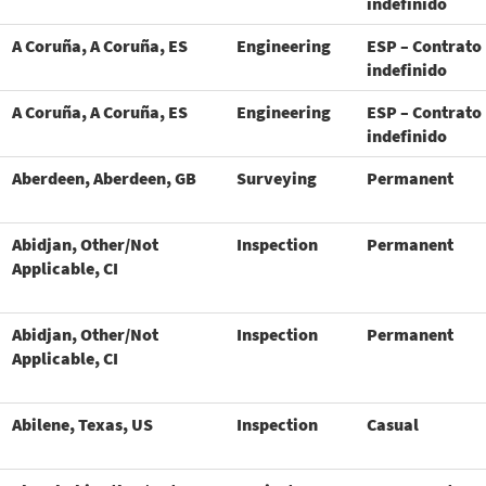
indefinido
A Coruña, A Coruña, ES
Engineering
ESP – Contrato
indefinido
A Coruña, A Coruña, ES
Engineering
ESP – Contrato
indefinido
Aberdeen, Aberdeen, GB
Surveying
Permanent
Abidjan, Other/Not
Inspection
Permanent
Applicable, CI
Abidjan, Other/Not
Inspection
Permanent
Applicable, CI
Abilene, Texas, US
Inspection
Casual