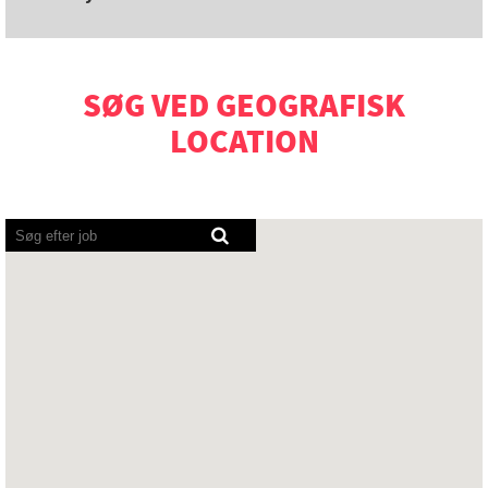
SØG VED GEOGRAFISK
LOCATION
Skærmlæsere
kan
ikke
læse
følgende
søgbare
oversigt.