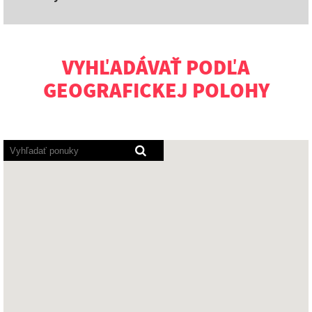
VYHĽADÁVAŤ PODĽA
GEOGRAFICKEJ POLOHY
Programy
pre
čítanie
obrazovky
načítajú
nasledujúcu
prehľadávateľnú
mapu.