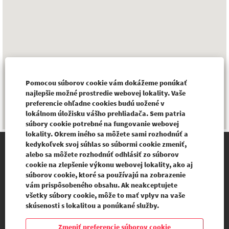
Pomocou súborov cookie vám dokážeme ponúkať
najlepšie možné prostredie webovej lokality. Vaše
preferencie ohľadne cookies budú uožené v
lokálnom úložisku vášho prehliadača. Sem patria
súbory cookie potrebné na fungovanie webovej
lokality. Okrem iného sa môžete sami rozhodnúť a
kedykoľvek svoj súhlas so súbormi cookie zmeniť,
alebo sa môžete rozhodnúť odhlásiť zo súborov
BUREAUVERITAS.SI
cookie na zlepšenie výkonu webovej lokality, ako aj
súborov cookie, ktoré sa používajú na zobrazenie
vám prispôsobeného obsahu. Ak neakceptujete
všetky súbory cookie, môže to mať vplyv na vaše
O
O
O
O
skúsenosti s lokalitou a ponúkané služby.
t
t
t
t
v
v
v
v
o
o
o
Zmeniť preferencie súborov cookie
o