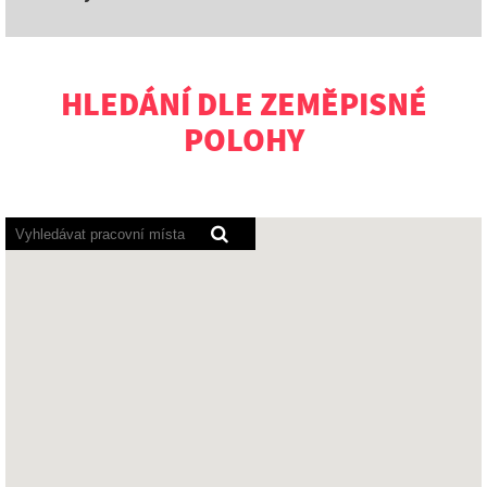
HLEDÁNÍ DLE ZEMĚPISNÉ
POLOHY
Čtečky
obrazovky
nemohou
přečíst
následující
prohledavatelné
mapy.