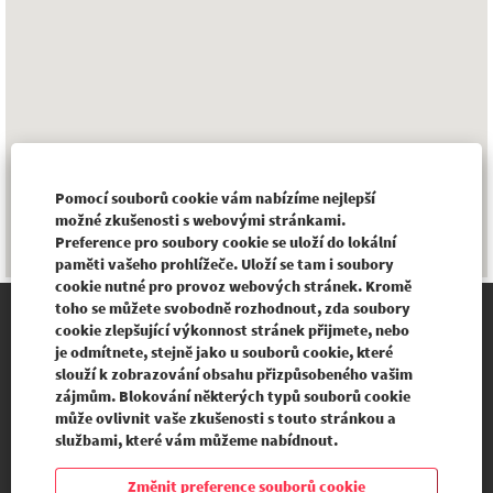
Pomocí souborů cookie vám nabízíme nejlepší
možné zkušenosti s webovými stránkami.
Preference pro soubory cookie se uloží do lokální
paměti vašeho prohlížeče. Uloží se tam i soubory
cookie nutné pro provoz webových stránek. Kromě
toho se můžete svobodně rozhodnout, zda soubory
cookie zlepšující výkonnost stránek přijmete, nebo
BVJOURNAL.CZ
je odmítnete, stejně jako u souborů cookie, které
slouží k zobrazování obsahu přizpůsobeného vašim
zájmům. Blokování některých typů souborů cookie
může ovlivnit vaše zkušenosti s touto stránkou a
O
O
službami, které vám můžeme nabídnout.
t
t
e
e
v
v
Změnit preference souborů cookie