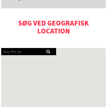
SØG VED GEOGRAFISK
LOCATION
Skærmlæsere
kan
ikke
læse
følgende
søgbare
oversigt.