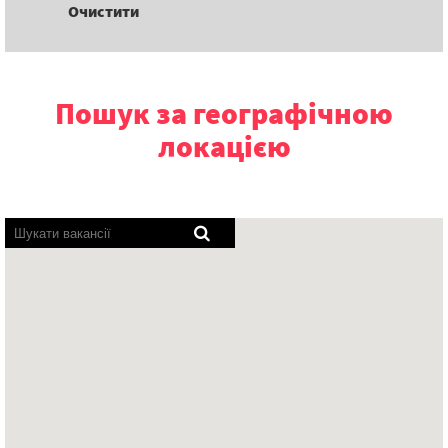
Очистити
Пошук за географічною
локацією
Програми
озвучування
не
можуть
зчитати
наступну
доступну
для
пошуку
мапу.