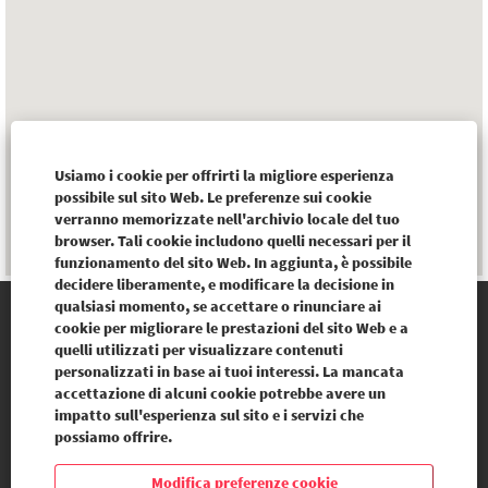
mappa
ricercabile.
Usiamo i cookie per offrirti la migliore esperienza
possibile sul sito Web. Le preferenze sui cookie
verranno memorizzate nell'archivio locale del tuo
browser. Tali cookie includono quelli necessari per il
funzionamento del sito Web. In aggiunta, è possibile
decidere liberamente, e modificare la decisione in
qualsiasi momento, se accettare o rinunciare ai
cookie per migliorare le prestazioni del sito Web e a
BV ITALIA
quelli utilizzati per visualizzare contenuti
personalizzati in base ai tuoi interessi. La mancata
accettazione di alcuni cookie potrebbe avere un
impatto sull'esperienza sul sito e i servizi che
S
S
possiamo offrire.
i
i
a
a
p
p
Modifica preferenze cookie