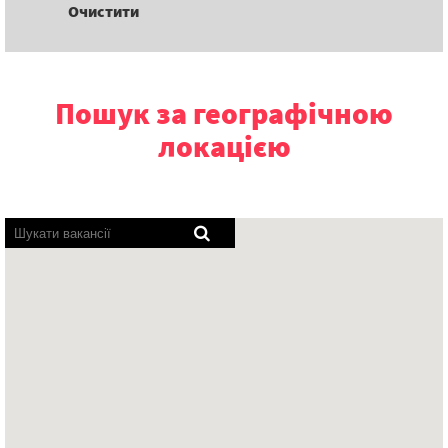
Очистити
Пошук за географічною
локацією
Програми
озвучування
не
можуть
зчитати
наступну
доступну
для
пошуку
мапу.