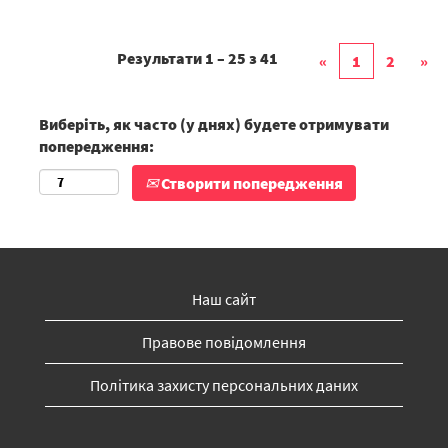
Результати
1 – 25
з
41
«
1
2
»
Виберіть, як часто (у днях) будете отримувати
попередження:
Створити попередження
Наш сайт
Правове повідомлення
Політика захисту персональних даних