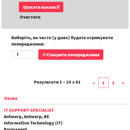
Очистити
Виберіть, як часто (у днях) будете отримувати
попередження:
Створити попередження
Результати
1 – 25
з
41
«
1
2
»
Назва
IT SUPPORT SPECIALIST
Antwerp, Antwerp, BE
Information Technology (IT)
Permanent