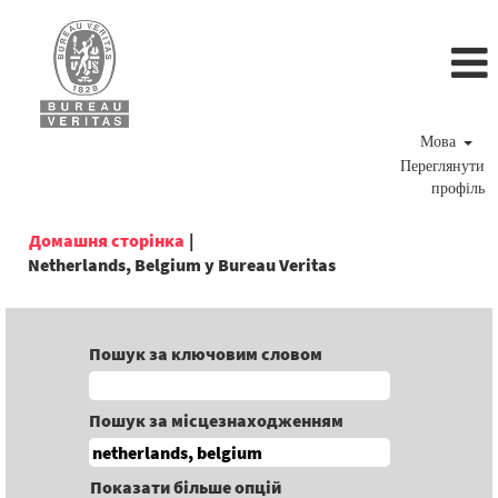
Мова
Переглянути
профіль
Домашня сторінка
|
(поточна
Netherlands, Belgium у Bureau Veritas
сторінка)
Пошук за ключовим словом
Пошук за місцезнаходженням
Показати більше опцій