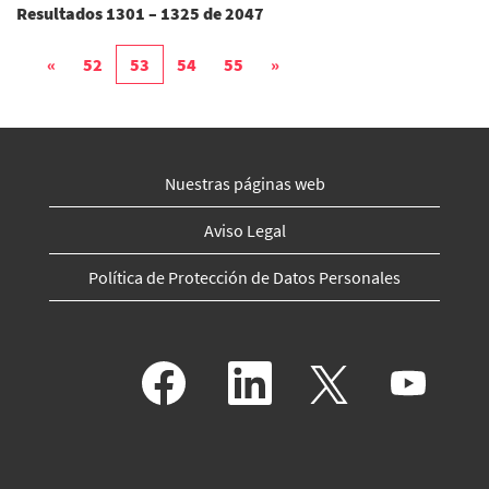
Resultados
1301 – 1325
de
2047
«
52
53
54
55
»
Nuestras páginas web
Aviso Legal
Política de Protección de Datos Personales
S
S
S
S
e
e
e
e
a
a
a
a
b
b
b
b
r
r
r
r
e
e
e
e
e
e
e
e
n
n
n